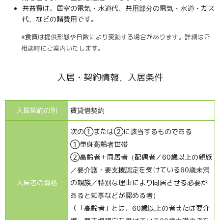
共益費は、居室の電気・水道代、共用部分の電気・水道・ガス
代、などの諸費用です。
※食費は提供形態や日数により変動する場合があります。詳細はご
相談時にご案内いたします。
入居・契約情報、入居条件
入居契約の別
賃貸借契約
次の①または②に該当するものである
①単身高齢者世帯
②高齢者＋同居者（配偶者／60歳以上の親族
／要介護・要支援認定を受けている60歳未満
入居者の資格
の親族／特別な理由により同居させる必要が
あると知事などが認める者）
（「高齢者」とは、60歳以上の者または要介