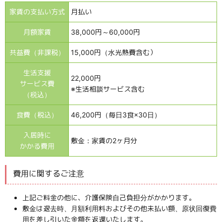
家賃の
支払い方式
月払い
月額家賃
38,000円～60,000円
共益費
（非課税）
15,000円（水光熱費含む）
生活支援
22,000円
サービス費
※生活相談サービス含む
（税込）
食費（税込）
46,200円
（毎日3食×30日）
入居時に
敷金：家賃の2ヶ月分
かかる費用
費用に関するご注意
上記ご料金の他に、介護保険自己負担分がかかります。
敷金は退去時、月額利用料およびその他未払い額、原状回復費
用を差し引いた金額を返還いたします。